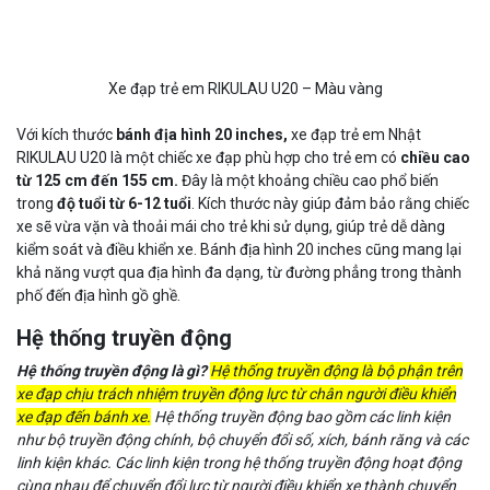
Xe đạp trẻ em RIKULAU U20 – Màu vàng
Với kích thước
bánh địa hình 20 inches,
xe đạp trẻ em Nhật
RIKULAU U20 là một chiếc xe đạp phù hợp cho trẻ em có
chiều cao
từ 125 cm đến 155 cm.
Đây là một khoảng chiều cao phổ biến
trong
độ tuổi từ 6-12 tuổi
. Kích thước này giúp đảm bảo rằng chiếc
xe sẽ vừa vặn và thoải mái cho trẻ khi sử dụng, giúp trẻ dễ dàng
kiểm soát và điều khiển xe. Bánh địa hình 20 inches cũng mang lại
khả năng vượt qua địa hình đa dạng, từ đường phẳng trong thành
phố đến địa hình gồ ghề.
Hệ thống truyền động
Hệ thống truyền động là gì?
Hệ thống truyền động là bộ phận trên
xe đạp chịu trách nhiệm truyền động lực từ chân người điều khiển
xe đạp đến bánh xe.
Hệ thống truyền động bao gồm các linh kiện
như bộ truyền động chính, bộ chuyển đổi số, xích, bánh răng và các
linh kiện khác. Các linh kiện trong hệ thống truyền động hoạt động
cùng nhau để chuyển đổi lực từ người điều khiển xe thành chuyển