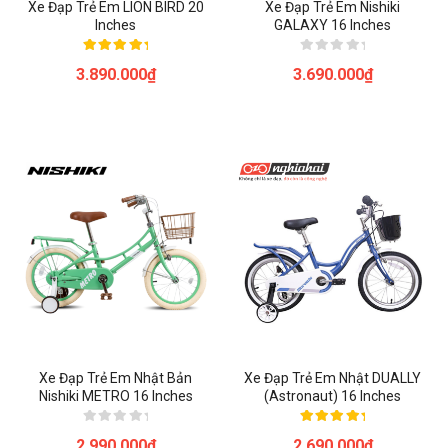
Xe Đạp Trẻ Em LION BIRD 20
Xe Đạp Trẻ Em Nishiki
Inches
GALAXY 16 Inches
Được xếp
Được
3.890.000
₫
3.690.000
₫
hạng
xếp
5.00
hạng
5 sao
0
5
sao
Xe Đạp Trẻ Em Nhật Bản
Xe Đạp Trẻ Em Nhật DUALLY
Nishiki METRO 16 Inches
(Astronaut) 16 Inches
Được
Được xếp
2.990.000
₫
2.690.000
₫
xếp
hạng