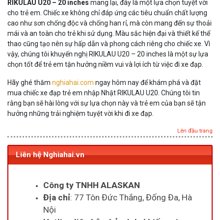
RIKULAU U20 – 20 inches
mang lại, đây là một lựa chọn tuyệt vời
cho trẻ em. Chiếc xe không chỉ đáp ứng các tiêu chuẩn chất lượng
cao như sơn chống độc và chống han rỉ, mà còn mang đến sự thoải
mái và an toàn cho trẻ khi sử dụng. Màu sắc hiện đại và thiết kế thể
thao cũng tạo nên sự hấp dẫn và phong cách riêng cho chiếc xe. Vì
vậy, chúng tôi khuyến nghị RIKULAU U20 – 20 inches là một sự lựa
chọn tốt để trẻ em tận hưởng niềm vui và lợi ích từ việc đi xe đạp.
Hãy ghé thăm
nghiahai.com
ngay hôm nay để khám phá và đặt
mua chiếc xe đạp trẻ em nhập Nhật RIKULAU U20. Chúng tôi tin
rằng bạn sẽ hài lòng với sự lựa chọn này và trẻ em của bạn sẽ tận
hưởng những trải nghiệm tuyệt vời khi đi xe đạp.
Lên đầu trang
Liên hệ Nghiahai.vn
Công ty TNHH ALASKAN
Địa chỉ
: 77 Tôn Đức Thắng, Đống Đa, Hà
Nội