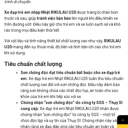
trình di chuyển.
Xe đạp trẻ em nhập Nhật RIKULAU U20
được trang bị chắn bùn
trước và sau, giúp
tránh việc bắn bùn
lên người khi điều khiển xe
trên đường ướt. Điều này giữ cho trẻ em và xe luôn sạch sẽ và khô
ráo trong mọi điều kiện thời tiết.
Với vật liệu và tính năng thiết kế chất lượng cao như vậy,
RIKULAU
U20
mang đến sự thoải mái, độ bền và tính tiện ích cao cho trẻ em
khi sử dụng.
Tiêu chuẩn chất lượng
Sơn chống độc đạt tiêu chuẩn bắt buộc cho xe đạp trẻ
em:
Xe đạp trẻ em Nhật RIKULAU U20 tuân thủ tiêu chuẩn
chất lượng cao đối với sơn chống độc. Điều này đảm bảo
rằng sơn không chứa các chất độc hại, an toàn cho sức
khỏe của trẻ em khi tiếp xúc với xe.
Chứng nhận “sơn chống độc” do công ty SGS – Thụy Sĩ
cung cấp:
Xe đạp trẻ em Nhật RIKULAU U20 nhận được
chứng nhận “sơn chống độc” từ công ty SGS – một tổ
→
chức độc lập và uy tín của Thụy Sĩ. Chứng nhận này xác
nhận rằng xe đạp đáp ứng các tiêu chuẩn an toàn và