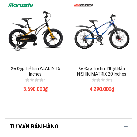
Xe Đạp Trẻ Em ALADIN 16
Xe Đạp Trẻ Em Nhật Bản
Inches
NISHIKI MATRIX 20 Inches
Được
Được
3.690.000
₫
4.290.000
₫
xếp
xếp
hạng
hạng
0
0
5
5
sao
sao
TƯ VẤN BÁN HÀNG