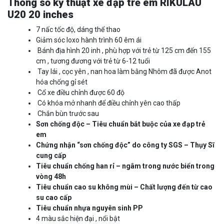
Thông số kỹ thuật xe đạp trẻ em RIKULAU
U20 20 inches
7 nấc tốc độ, dáng thể thao
Giảm sóc loxo hành trình 60 êm ái
Bánh địa hình 20 inh , phù hợp với trẻ từ 125 cm đến 155
cm , tương đương với trẻ từ 6-12 tuổi
Tay lái , cọc yên , nan hoa làm bằng Nhôm đã được Anot
hóa chống gỉ sét
Cổ xe điều chỉnh được 60 độ
Có khóa mở nhanh để điều chỉnh yên cao thấp
Chắn bùn trước sau
Sơn chống độc – Tiêu chuẩn bắt buộc của xe đạp trẻ
em
Chứng nhận “sơn chống độc” do công ty SGS – Thụy Sĩ
cung cấp
Tiêu chuẩn chống han rỉ – ngâm trong nước biển trong
vòng 48h
Tiêu chuẩn cao su không mùi – Chất lượng đến từ cao
su cao cấp
Tiêu chuẩn nhựa nguyên sinh PP
4 màu sắc hiện đại , nổi bật