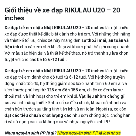
Giới thiệu về xe đạp RIKULAU U20 – 20
inches
Xe đạp trẻ em nhập Nhật RIKULAU U20 – 20 inches
là một chiếc
xe đạp được thiết kế đặc biệt dành cho trẻ em. Với những tính năng
và thiết kế tối ưu, chiếc xe này mang đến
sự thoải mái, an toàn và
tiện ích
cho các em nhỏ khi đi lại và khám phá thế giới xung quanh.
Với màu sắc hiện đại và thiết kế thể thao, nó trở thành sự lựa chọn
tuyệt vời cho các bé
từ 6-12 tuổi.
Xe đạp trẻ em nhập Nhật RIKULAU U20 – 20 inches
là một chiếc
xe đạp trẻ em dành cho độ tuổi từ 6-12 tuổi. Với hệ thống truyền
động 7 nấc tốc độ, hệ thống giảm sóc loxo hành trình 60 êm ái và
kích thước phù hợp
từ 125 cm đến 155 cm
, chiếc xe đem lại sự
thoải mái và linh hoạt cho trẻ em khi đi.
Vật liệu nhôm chống gỉ
sét
và tính năng thiết kế như cổ xe điều chỉnh, khóa mở nhanh và
chắn bùn trước sau tăng tính tiện ích và an toàn. Ngoài ra, xe còn
đạt các tiêu chuẩn chất lượng cao
như sơn chống độc, chống han
rỉ và sử dụng cao su không mùi và nhựa nguyên sinh PP.
Nhựa nguyên sinh PP là gì?
Nhựa nguyên sinh PP là loại nhựa