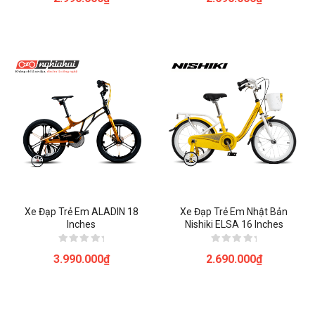
hạng
5.00
0
5 sao
5
sao
Xe Đạp Trẻ Em ALADIN 18
Xe Đạp Trẻ Em Nhật Bản
Inches
Nishiki ELSA 16 Inches
Được
Được
3.990.000
₫
2.690.000
₫
xếp
xếp
hạng
hạng
0
0
5
5
sao
sao