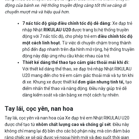
động của bánh xe. Hệ thống truyền động càng tốt thì xe càng di
chuyển mượt mà và hiệu quả hơn.
7 nấc tốc độ giúp điều chỉnh tốc độ dễ dàng:
Xe đạp trẻ
nhập Nhật
RIKULAU U20
được trang bị hệ thống truyền
động với 7 nấc tốc độ, cho phép trẻ em
điều chỉnh tốc độ
một cách linh hoạt.
Từ việc di chuyển chậm trong thành
phố đến đạp nhanh trên địa hình mở rộng, hệ thống truyền
động này đáp ứng nhu cầu khác nhau của trẻ.
Thiết kế dáng thể thao tạo cảm giác thoải mái khi đi:
Với thiết kế dáng thể thao, xe đạp trẻ nhập Nhật RIKULAU
U20 mang đến cho trẻ em cảm giác thoải mái và tự tin khi
đi xe. Khung xe được thiết kế
đơn giản nhưng tinh tế,
tạo
điểm nhấn thể thao và năng động. Điều này giúp trẻ dễ
dàng kiểm soát và cân bằng xe một cách tự nhiên.
Tay lái, cọc yên, nan hoa
Tay lái, cọc yên và nan hoa của Xe đạp trẻ em Nhật RIKULAU U20
được chế tạo từ
nhôm chất lượng cao
và chống gỉ sét
. Điều này
không chỉ mang lại độ bền cho các bộ phận này, mà còn đảm bảo
rằng chiếc xe sẽ giữ được vẻ ngoại hình mới và đẹp suốt thời gian