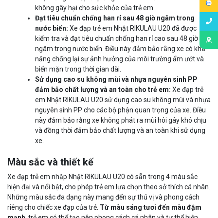
không gây hại cho sức khỏe của trẻ em.
Đạt tiêu chuẩn chống han rỉ sau 48 giờ ngâm trong
nước biển:
Xe đạp trẻ em Nhật RIKULAU U20 đã được
kiểm tra và đạt tiêu chuẩn chống han rỉ cao sau 48 giờ
ngâm trong nước biển. Điều này đảm bảo rằng xe có khả
năng chống lại sự ảnh hưởng của môi trường ẩm ướt và
biển mặn trong thời gian dài.
Sử dụng cao su không mùi và nhựa nguyên sinh PP
đảm bảo chất lượng và an toàn cho trẻ em:
Xe đạp trẻ
em Nhật RIKULAU U20 sử dụng cao su không mùi và nhựa
nguyên sinh PP cho các bộ phận quan trọng của xe. Điều
này đảm bảo rằng xe không phát ra mùi hôi gây khó chịu
và đồng thời đảm bảo chất lượng và an toàn khi sử dụng
xe.
Màu sắc và thiết kế
Xe đạp trẻ em nhập Nhật RIKULAU U20 có sẵn trong 4 màu sắc
hiện đại và nổi bật, cho phép trẻ em lựa chọn theo sở thích cá nhân.
Những màu sắc đa dạng này mang đến sự thú vị và phong cách
riêng cho chiếc xe đạp của trẻ.
Từ màu sáng tươi đến màu đậm
mạnh
, trẻ em có thể tạo nên phong cách cá nhân và tự thể hiện