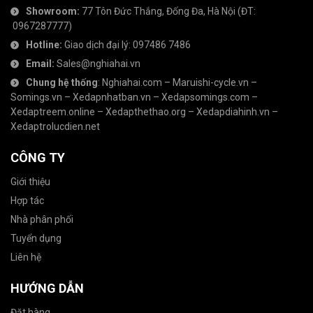
Showroom:
77 Tôn Đức Thắng, Đống Đa, Hà Nội
(ĐT:
0967287777
)
Hotline:
Giao dịch đại lý:
097486 7486
Email:
Sales@nghiahai.vn
Chung hệ thống
:
Nghiahai.com
–
Maruishi-cycle.vn
–
Somings.vn
–
Xedapnhatban.vn
–
Xedapsomings.com
–
Xedaptreem.online
–
Xedapthethao.org
–
Xedapdiahinh.vn
–
Xedaptrolucdien.net
CÔNG TY
Giới thiệu
Hợp tác
Nhà phân phối
Tuyển dụng
Liên hệ
HƯỚNG DẪN
Đặt hàng