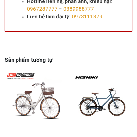
Hotline liên hệ, phản ánh, khiếu nại:
0967287777
–
0389988777
Liên hệ làm đại lý:
0973111379
Sản phẩm tương tự