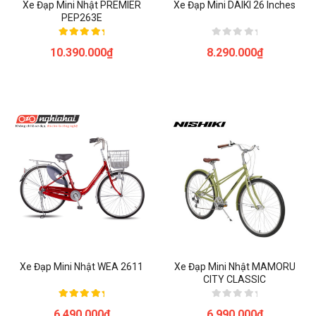
Xe Đạp Mini Nhật PREMIER
Xe Đạp Mini DAIKI 26 Inches
PEP263E
Được xếp
Được
10.390.000
₫
8.290.000
₫
hạng
xếp
5.00
hạng
5 sao
0
5
sao
Xe Đạp Mini Nhật WEA 2611
Xe Đạp Mini Nhật MAMORU
CITY CLASSIC
Được xếp
Được
6.490.000
₫
6.990.000
₫
hạng
xếp