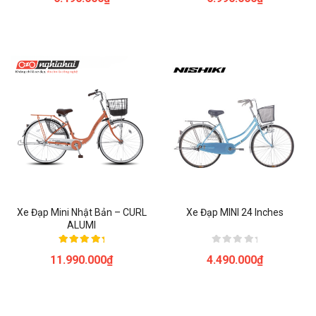
5.00
hạng
5 sao
0
5
sao
Xe Đạp Mini Nhật Bản – CURL
Xe Đạp MINI 24 Inches
ALUMI
Được xếp
Được
11.990.000
₫
4.490.000
₫
hạng
xếp
5.00
hạng
5 sao
0
5
sao