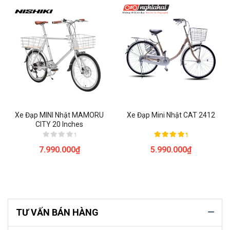
Xe Đạp MINI Nhật MAMORU
Xe Đạp Mini Nhật CAT 2412
CITY 20 Inches
Được
Được xếp
7.990.000
₫
5.990.000
₫
xếp
hạng
hạng
5.00
0
5 sao
5
sao
TƯ VẤN BÁN HÀNG