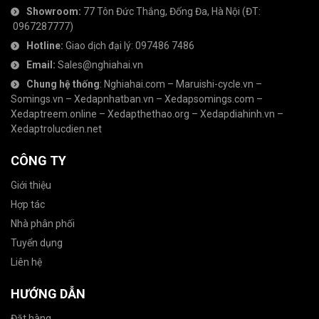
Showroom:
77 Tôn Đức Thắng, Đống Đa, Hà Nội
(ĐT:
0967287777
)
Hotline:
Giao dịch đại lý:
097486 7486
Email:
Sales@nghiahai.vn
Chung hệ thống
:
Nghiahai.com
–
Maruishi-cycle.vn
–
Somings.vn
–
Xedapnhatban.vn
–
Xedapsomings.com
–
Xedaptreem.online
–
Xedapthethao.org
–
Xedapdiahinh.vn
–
Xedaptrolucdien.net
CÔNG TY
Giới thiệu
Hợp tác
Nhà phân phối
Tuyển dụng
Liên hệ
HƯỚNG DẪN
Đặt hàng