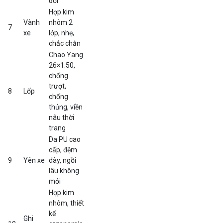
đối
Hợp kim
Vành
nhôm 2
7
xe
lớp, nhẹ,
chắc chắn
Chao Yang
26×1.50,
chống
trượt,
8
Lốp
chống
thủng, viền
nâu thời
trang
Da PU cao
cấp, đệm
9
Yên xe
dày, ngồi
lâu không
mỏi
Hợp kim
nhôm, thiết
kế
Ghi