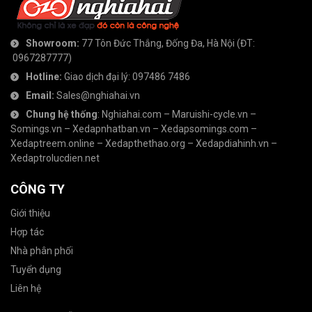
Showroom:
77 Tôn Đức Thắng, Đống Đa, Hà Nội
(ĐT:
0967287777
)
Hotline:
Giao dịch đại lý:
097486 7486
Email:
Sales@nghiahai.vn
Chung hệ thống
:
Nghiahai.com
–
Maruishi-cycle.vn
–
Somings.vn
–
Xedapnhatban.vn
–
Xedapsomings.com
–
Xedaptreem.online
–
Xedapthethao.org
–
Xedapdiahinh.vn
–
Xedaptrolucdien.net
CÔNG TY
Giới thiệu
Hợp tác
Nhà phân phối
Tuyển dụng
Liên hệ