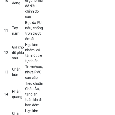
10
ergonomic,
đông
dễ điều
chỉnh độ
cao
Bọc da PU
Tay
nâu, chống
11
nắm
trơn trượt,
êm ái
Hợp kim
Giá chở
nhôm, có
12
đồ phía
tấm lót tre
sau
tự nhiên
Trước/sau,
Chắn
13
nhựa PVC
bùn
cao cấp
Tiêu chuẩn
Châu Âu,
Phản
14
tăng an
quang
toàn khi đi
ban đêm
Hợp kim
Chân