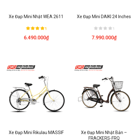
Xe Đạp Mini Nhật WEA 2611
Xe Đạp Mini DAIKI 24 Inches
Được xếp
Được
6.490.000
₫
7.990.000
₫
hạng
xếp
5.00
hạng
5 sao
0
5
sao
Xe Đạp Mini Rikulau MASSIF
Xe Đạp Mini Nhật Bản –
FRACKERS-FRQ