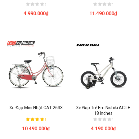
Được
Được
4.990.000
₫
11.490.000
₫
xếp
xếp
hạng
hạng
0
0
5
5
sao
sao
Xe Đạp Mini Nhật CAT 2633
Xe Đạp Trẻ Em Nishiki AGILE
18 Inches
Được xếp
Được
10.490.000
₫
4.190.000
₫
hạng
xếp
5.00
hạng
5 sao
0