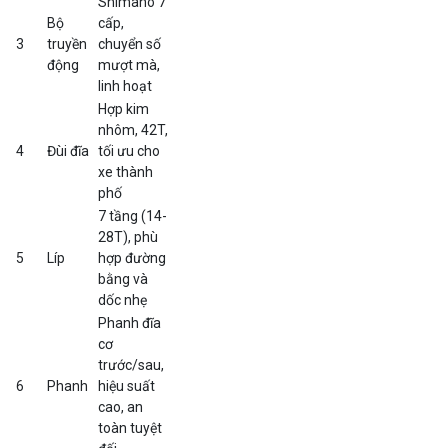
Shimano 7
Bộ
cấp,
3
truyền
chuyển số
động
mượt mà,
linh hoạt
Hợp kim
nhôm, 42T,
4
Đùi đĩa
tối ưu cho
xe thành
phố
7 tầng (14-
28T), phù
5
Líp
hợp đường
bằng và
dốc nhẹ
Phanh đĩa
cơ
trước/sau,
6
Phanh
hiệu suất
cao, an
toàn tuyệt