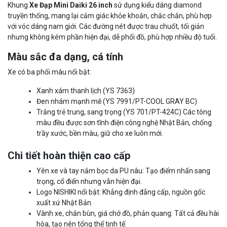
Khung
Xe Đạp Mini Daiki 26 inch
sử dụng kiểu dáng diamond
truyền thống, mang lại cảm giác khỏe khoắn, chắc chắn, phù hợp
với vóc dáng nam giới. Các đường nét được trau chuốt, tối giản
nhưng không kém phần hiện đại, dễ phối đồ, phù hợp nhiều độ tuổi.
Màu sắc đa dạng, cá tính
Xe có ba phối màu nổi bật:
Xanh xám thanh lịch (YS 7363)
Đen nhám mạnh mẽ (YS 7991/PT-COOL GRAY BC)
Trắng trẻ trung, sang trọng (YS 701/PT-424C) Các tông
màu đều được sơn tĩnh điện công nghệ Nhật Bản, chống
trầy xước, bền màu, giữ cho xe luôn mới.
Chi tiết hoàn thiện cao cấp
Yên xe và tay nắm bọc da PU nâu: Tạo điểm nhấn sang
trọng, cổ điển nhưng vẫn hiện đại.
Logo NISHIKI nổi bật: Khẳng định đẳng cấp, nguồn gốc
xuất xứ Nhật Bản.
Vành xe, chắn bùn, giá chở đồ, phản quang: Tất cả đều hài
hòa, tạo nên tổng thể tinh tế.