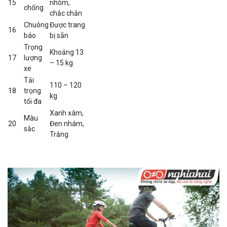
15
nhôm,
chống
chắc chắn
Chuông
Được trang
16
báo
bị sẵn
Trọng
Khoảng 13
17
lượng
– 15 kg
xe
Tải
110 – 120
18
trọng
kg
tối đa
Xanh xám,
Màu
20
Đen nhám,
sắc
Trắng