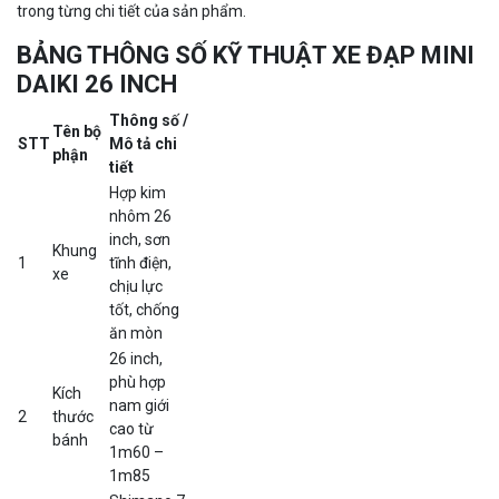
trong từng chi tiết của sản phẩm.
BẢNG THÔNG SỐ KỸ THUẬT XE ĐẠP MINI
DAIKI 26 INCH
Thông số /
Tên bộ
STT
Mô tả chi
phận
tiết
Hợp kim
nhôm 26
inch, sơn
Khung
1
tĩnh điện,
xe
chịu lực
tốt, chống
ăn mòn
26 inch,
phù hợp
Kích
nam giới
2
thước
cao từ
bánh
1m60 –
1m85