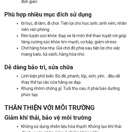
đơn giản.
Phù hợp nhiều mục đích sử dụng
Đi học, đi làm, đi chơi: Tiện lợi cho học sinh, sinh viên, nhân
viên văn phòng.
Rèn luyện sức khỏe: Đạp xe là môn thể thao tuyệt vời giúp
tăng cường sức khỏe tim mạch, cơ bắp, giảm stress.
Chở hàng hóa nhẹ: Giá chở đồ phía sau tiện lợi cho việc
mang balo, túi xách, hàng hóa nhỏ.
Dễ dàng bảo trì, sửa chữa
Linh kiện phổ biến: Bộ đề, phanh, lốp, xích, yên… đều dễ
thay thế tại các cửa hàng xe đạp.
Khung nhôm chống gỉ: Tuổi thọ cao, ít phải bảo dưỡng
phức tạp.
THÂN THIỆN VỚI MÔI TRƯỜNG
Giảm khí thải, bảo vệ môi trường
Không sử dụng nhiên liệu hóa thạch: Không tạo khí thải