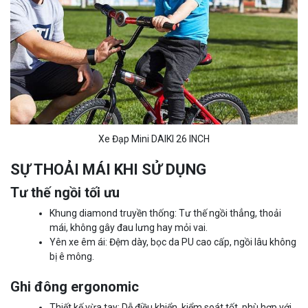
Xe Đạp Mini DAIKI 26 INCH
SỰ THOẢI MÁI KHI SỬ DỤNG
Tư thế ngồi tối ưu
Khung diamond truyền thống: Tư thế ngồi thẳng, thoải
mái, không gây đau lưng hay mỏi vai.
Yên xe êm ái: Đệm dày, bọc da PU cao cấp, ngồi lâu không
bị ê mông.
Ghi đông ergonomic
Thiết kế vừa tay: Dễ điều khiển, kiểm soát tốt, phù hợp với