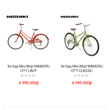
5
sao
Xe Đạp Mini Nhật MAMORU
Xe Đạp Mini Nhật MAMORU
CITY LADY
CITY CLASSIC
Được
Được
6.990.000
₫
6.990.000
₫
xếp
xếp
hạng
hạng
0
0
5
5
sao
sao