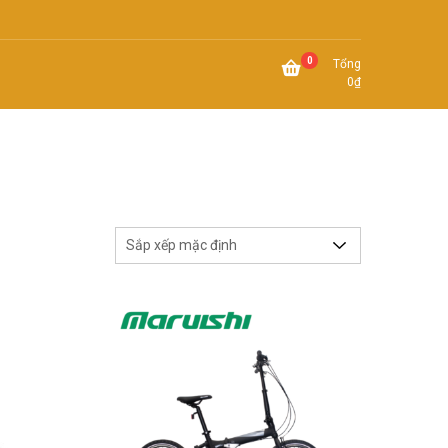
0
Tổng
0
₫