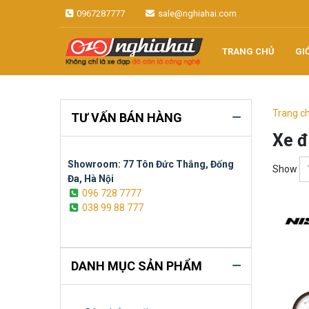
Skip
0967287777
sale@nghiahai.com
to
content
TRANG CHỦ
GI
Không chỉ là xe đạp, đó còn là
Xe đạp Nhật
công nghệ
Nghĩa Hải
Trang c
TƯ VẤN BÁN HÀNG
Xe đ
Showroom: 77 Tôn Đức Thắng, Đống
Show
Đa, Hà Nội
096 728 7777
038 99 88 777
DANH MỤC SẢN PHẨM