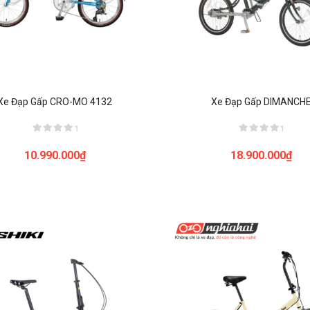
Xe Đạp Gấp CRO-MO 4132
Xe Đạp Gấp DIMANCH
Được
Được
xếp
xếp
10.990.000
₫
18.900.000
₫
hạng
hạng
0
0
5
5
sao
sao