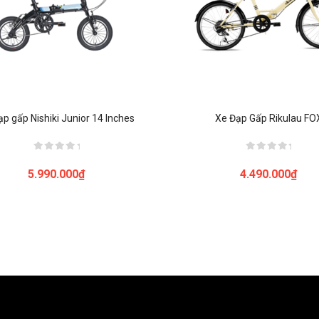
ạp gấp Nishiki Junior 14 Inches
Xe Đạp Gấp Rikulau FO
Được
Được
xếp
xếp
5.990.000
₫
4.490.000
₫
hạng
hạng
0
0
5
5
sao
sao