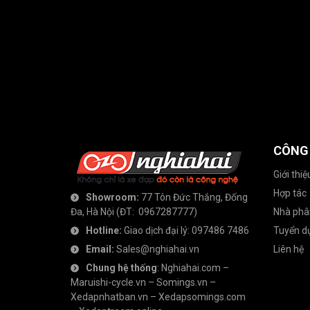
CÔNG
Giới thiệ
Hợp tác
Showroom:
77 Tôn Đức Thắng, Đống
Đa, Hà Nội
(ĐT:
0967287777
)
Nhà phâ
Hotline:
Giao dịch đại lý:
097486 7486
Tuyển d
Email:
Sales@nghiahai.vn
Liên hệ
Chung hệ thống
:
Nghiahai.com
–
Maruishi-cycle.vn
–
Somings.vn
–
Xedapnhatban.vn
–
Xedapsomings.com