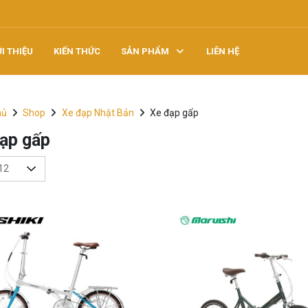
ỚI THIỆU
KIẾN THỨC
SẢN PHẨM
LIÊN HỆ
hủ
Shop
Xe đạp Nhật Bản
Xe đạp gấp
ạp gấp