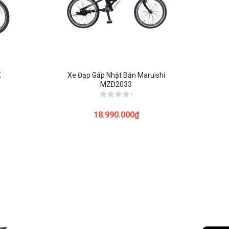
E
Xe Đạp Gấp Nhật Bản Maruishi
MZD2033
Được
xếp
18.990.000
₫
hạng
0
5
sao